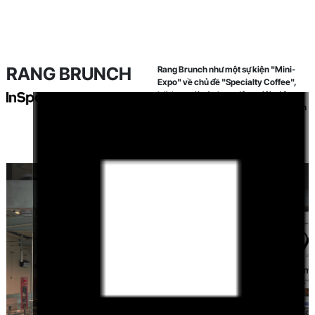
R
A
N
G
B
R
U
N
C
H
Rang Brunch như một sự kiện "Mini-
Expo" về chủ đề "Specialty Coffee",
kết hợp với các hoạt động giải trí âm
nhạc, pha chế và thưởng thức các món
ăn ngon với tinh thần tối giản tại một
không gian sự kiện đầy sáng tạo và
hiện đại.