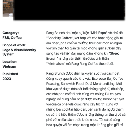
Category
:
Rang Brunch như một sự kiện "Mini-Expo" về chủ đề
F&B, Coffee
"Specialty Coffee", kết hợp với các hoạt động giải trí
âm nhạc, pha chế và thưởng thức các món ăn ngon
Scope of work
:
với tinh thần tối giản tại một không gian sự kiện đầy
Logo & Visual Identity
sáng tạo và hiện đại, mang đậm không khí 'Street
System
Brunch" nhưng vẫn thể hiện được tinh thần
Location
:
"Minimalism" mà Rang Rang Coffee theo đuổi.
Vietnam
Rang Brunch được diễn ra xuyên suốt với các hoạt
Published
động xoay quanh các khu vực: Expresso Bar, Coffee
2023
Roasting, Sandwich Food, DJ & Merchandising. Mỗi
khu vực sẽ được dẫn dắt bởi những nghệ sĩ, đầu bếp,
các nhà pha chế tài tình cùng với những DJ chuyên
nghiệp để cùng cảm nhận được những hương vị tuyệt
vời của cà phê vừa được rang xay tức thì cùng với
những loại cocktail hấp dẫn, bên cạnh đó người tham
dự có thể hiểu thêm được những thông tin thú vị về cà
phê với nhiều cách thức khác nhau. Tất cả sẽ cùng
hòa quyện với âm nhạc trong một không gian giải trí