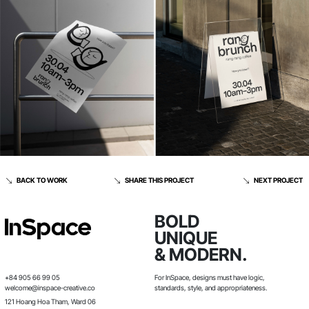
BACK TO WORK
SHARE THIS PROJECT
NEXT PROJECT
BOLD
UNIQUE
& MODERN.
+84 905 66 99 05
For InSpace, designs must have logic,
welcome@inspace-creative.co
standards, style, and appropriateness.
121 Hoang Hoa Tham, Ward 06